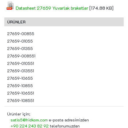
Datasheet 27659 Yuvarlak braketler
[174.88 KB]
ÜRÜNLER
27659-00855
27659-01055
27659-01355
27659-008551
27659-010551
27659-013551
27659-10655
27659-10855
27659-106551
27659-108551
Ürünler için;
satis5@hidkom.com
e-posta adresimizden
+90 224 243 82 92
telefonumuzdan