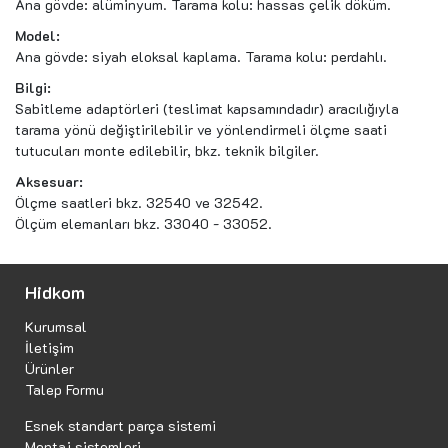
Ana gövde: alüminyum. Tarama kolu: hassas çelik döküm.
Model:
Ana gövde: siyah eloksal kaplama. Tarama kolu: perdahlı.
Bilgi:
Sabitleme adaptörleri (teslimat kapsamındadır) aracılığıyla
tarama yönü değiştirilebilir ve yönlendirmeli ölçme saati
tutucuları monte edilebilir, bkz. teknik bilgiler.
Aksesuar:
Ölçme saatleri bkz. 32540 ve 32542.
Ölçüm elemanları bkz. 33040 - 33052.
Hidkom
Kurumsal
İletişim
Ürünler
Talep Formu
Esnek standart parça sistemi
Montaj sistemleri