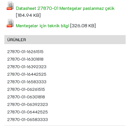
Datasheet 27870-01 Menteşeler paslanmaz çelik
[184.94 KB]
Menteşeler için teknik bilgi
[326.08 KB]
ÜRÜNLER
27870-01-16261515
27870-01-16301818
27870-01-16392323
27870-01-16442525
27870-01-16583333
27870-01-06261515
27870-01-06301818
27870-01-06392323
27870-01-06442525
27870-01-06583333