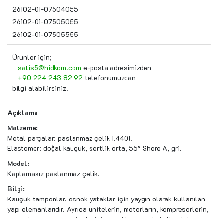
26102-01-07504055
26102-01-07505055
26102-01-07505555
Ürünler için;
satis5@hidkom.com
e-posta adresimizden
+90 224 243 82 92
telefonumuzdan
bilgi alabilirsiniz.
Açıklama
Malzeme:
Metal parçalar: paslanmaz çelik 1.4401.
Elastomer: doğal kauçuk, sertlik orta, 55° Shore A, gri.
Model:
Kaplamasız paslanmaz çelik.
Bilgi:
Kauçuk tamponlar, esnek yataklar için yaygın olarak kullanılan
yapı elemanlarıdır. Ayrıca ünitelerin, motorların, kompresörlerin,