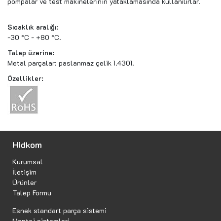
pompalar ve test makinelerinin yataklamasında kullanılırlar.
Sıcaklık aralığı:
-30 °C - +80 °C.
Talep üzerine:
Metal parçalar: paslanmaz çelik 1.4301.
Özellikler:
Hidkom
Kurumsal
İletişim
Ürünler
Talep Formu
Esnek standart parça sistemi
Montaj sistemleri