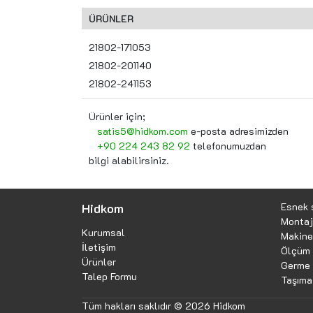
ÜRÜNLER
21802-171053
21802-201140
21802-241153
Ürünler için;
satis5@hidkom.com
e-posta adresimizden
+90 224 243 82 92
telefonumuzdan
bilgi alabilirsiniz.
Hidkom
Esnek 
Montaj
Kurumsal
Makine 
İletişim
Ölçüm 
Ürünler
Germe 
Talep Formu
Taşıma
Tüm hakları saklıdır © 2026 Hidkom