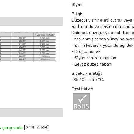
Siyah.
Bilgi:
Düzeçler, sıfır aleti olarak vey
aletlerinde ve makine mühendisl
Dairesel düzeçler, üç sabitleme 
- taşlanmış taban yüzeyine aya
- 2 mm kabarcık yolunda açı dak
- Dolgu: berrak
- Siyah kontrast halkası
- Beyaz düzeç tabanı
Sıcaklık aralığı:
-35 °C - +55 °C.
Özellikler:
k çerçevede
[258.14 KB]