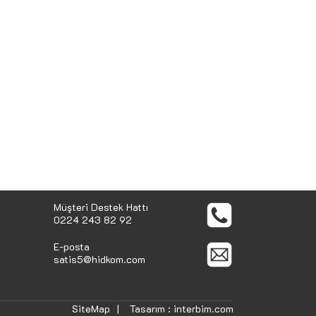
Müşteri Destek Hattı
0224 243 82 92
E-posta
satis5@hidkom.com
SiteMap
|
Tasarım :
interbim.com