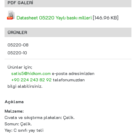
PDF GALERİ
Datasheet 05220 Yaylı baskı milleri
[146.96 KB]
ÜRÜNLER
05220-08
05220-10
Ürünler için;
satis5@hidkom.com
e-posta adresimizden
+90 224 243 82 92
telefonumuzdan
bilgi alabilirsiniz.
Açıklama
Malzeme:
Cıvata ve sıkıştırma plakaları: Çelik.
Somun: Çelik.
Yay: C sınıfı yay teli