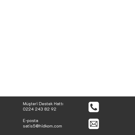
Müşteri Destek Hattı
0224 243 82 92
E-posta
satis5@hidkom.com