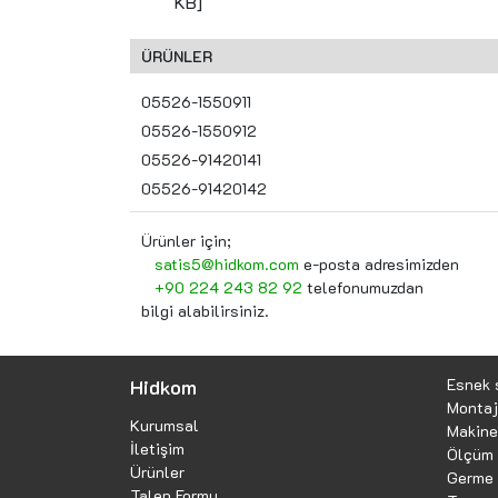
KB]
ÜRÜNLER
05526-1550911
05526-1550912
05526-91420141
05526-91420142
Ürünler için;
satis5@hidkom.com
e-posta adresimizden
+90 224 243 82 92
telefonumuzdan
bilgi alabilirsiniz.
Hidkom
Esnek 
Montaj
Kurumsal
Makine 
İletişim
Ölçüm 
Ürünler
Germe 
Talep Formu