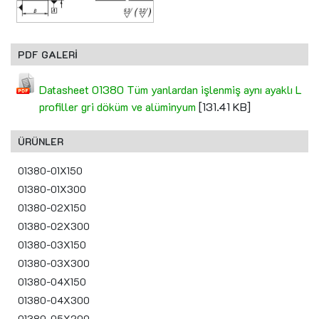
PDF GALERİ
Datasheet 01380 Tüm yanlardan işlenmiş aynı ayaklı L
profiller gri döküm ve alüminyum
[131.41 KB]
ÜRÜNLER
01380-01X150
01380-01X300
01380-02X150
01380-02X300
01380-03X150
01380-03X300
01380-04X150
01380-04X300
01380-05X200