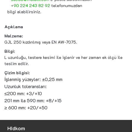
+90 224 243 82 92
telefonumuzdan
bilgi alabilirsiniz.
Açıklama
Malzeme:
GJL 250 kızdırılmış veya EN AW-7075.
Bilgi:
L uzunluğu, testere kesimi ile işlenir ve her zaman ek ölçü ile
teslim edilir.
Çizim bilgisi:
İşlenmiş yüzeyler: ±0,25 mm
Uzunluk toleransları:
≤200 mm: +3/+10
201 mm ila 590 mm: +8/+15
≥ 600 mm: +20/+50
Hidkom