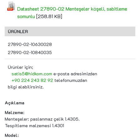
Datasheet 27890-02 Menteşeler köşeli, sabitleme
somunlu
[258.81 KB]
ÜRÜNLER
27890-02-10630028
27890-02-10840035
Ürünler için;
satis5@hidkom.com
e-posta adresimizden
+90 224 243 82 92
telefonumuzdan
bilgi alabilirsiniz.
Açıklama
Malzeme:
Menteşeler: paslanmaz çelik 1.4305.
Tespitleme malzemesi 1.4301
Model: