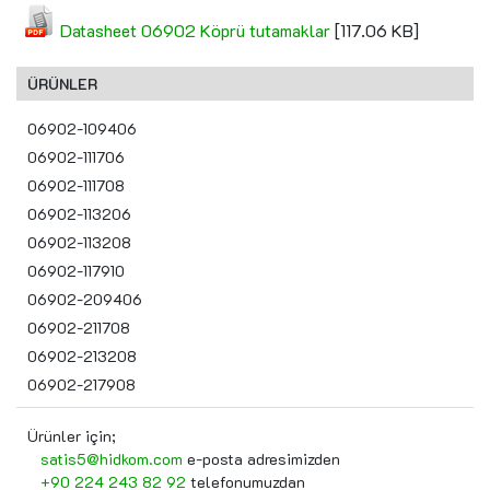
Datasheet 06902 Köprü tutamaklar
[117.06 KB]
ÜRÜNLER
06902-109406
06902-111706
06902-111708
06902-113206
06902-113208
06902-117910
06902-209406
06902-211708
06902-213208
06902-217908
Ürünler için;
satis5@hidkom.com
e-posta adresimizden
+90 224 243 82 92
telefonumuzdan