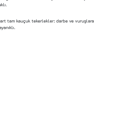
klı.
dart tam kauçuk tekerlekler: darbe ve vuruşlara
ayanıklı.