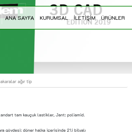
ANA SAYFA
KURUMSAL
İLETİŞİM
ÜRÜNLER
akaralar ağır tip
tandart tam kauçuk lastikler, Jant: poliamid.
a gövdesi: döner halka içerisinde 2'li bilyalı