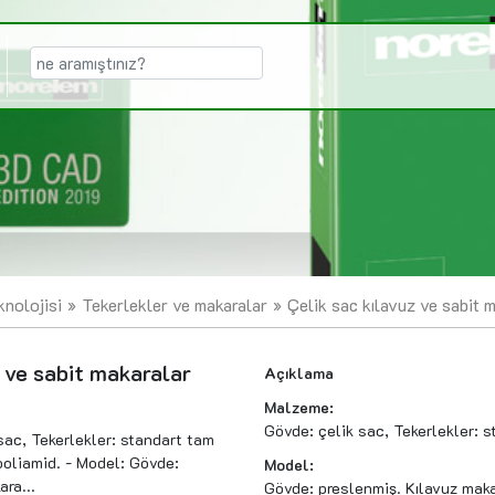
knolojisi
Tekerlekler ve makaralar
Çelik sac kılavuz ve sabit m
 ve sabit makaralar
Açıklama
Malzeme:
Gövde: çelik sac, Tekerlekler: s
ac, Tekerlekler: standart tam
 poliamid. - Model: Gövde:
Model:
ra...
Gövde: preslenmiş. Kılavuz makar