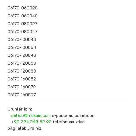
06170-060020
06170-060040
06170-080027
06170-080047
06170-100044
06170-100064
06170-120040
06170-120060
06170-120080
06170-160052
06170-160072
06170-160097
Ürünler için;
satis5@hidkom.com
e-posta adresimizden
+90 224 243 82 92
telefonumuzdan
bilgi alabilirsiniz.