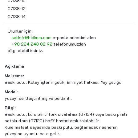
07138-10
07138-12
07138-14
Ürünler için;
satis5@hidkom.com
e-posta adresimizden
+90 224 243 82 92
telefonumuzdan
bilgi alabilirsiniz.
Açıklama
Malzeme:
Baskı pulu: Kolay işlenir çelik; Emniyet halkası: Yay çeliği.
Model:
yüzeyi sertleştirilmiş ve perdahlı.
Bilgi:
Baskı pulu, küre pimli tork cıvatalara (07134) veya baskı pimli
setskurlara (07120) hafif bastırılarak takılabilir.
Küre mafsal sayesinde baskı pulu, bağlanacak nesnenin
yüzeyine uyumlu hale gelir.