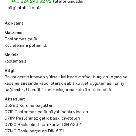
+90 224 243 82 92
telefonumuzdan
bilgi alabilirsiniz.
Açıklama
Malzeme:
Paslanmaz çelik.
Kol elemanı poliamid.
Model:
kaplamasız.
Bilgi:
Bakım gerektirmeyen yüksek kalitede mafsal burçları. Açma ve
kapama sırasında kalıcı olarak sabit kuvvet uygulaması. En iyi
sağlamlık, U profilli konik sıkıştırma kolu ile elde edilir.
Aksesuar:
05280 Koruma başlıkları
07111 Paslanmaz çelik bilyalı baskı vidaları
07119 Paslanmaz çelik baskı cıvataları
07120 Baskı pimli setskurlar DIN 6332
07140 Baskı parçaları DIN 6311