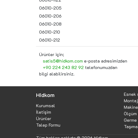
06010-205
06010-206
06010-208
06010-210
06010-212
Ürünler için;
satis5@hidkom.com
e-posta adresimizden
+90 224 243 82 92
telefonumuzdan
bilgi alabilirsiniz.
Hidkom
Esnek 
Montaj
Kurumsal
Makine 
İletişim
Ölçüm 
Ürünler
Germe 
Talep Formu
Taşıma
Tüm hakları saklıdır © 2026 Hidkom