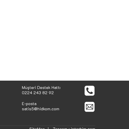
Müşteri Destek Hattı
0224 243 82 92
E-posta
satis5@hidkom.com
SiteMap
|
Tasarım :
interbim.com