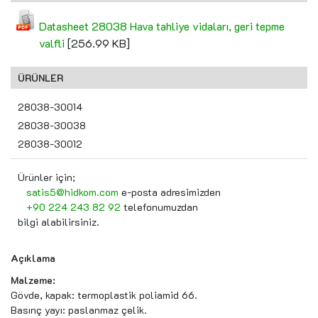
Datasheet 28038 Hava tahliye vidaları, geri tepme
valfli
[256.99 KB]
ÜRÜNLER
28038-30014
28038-30038
28038-30012
Ürünler için;
satis5@hidkom.com
e-posta adresimizden
+90 224 243 82 92
telefonumuzdan
bilgi alabilirsiniz.
Açıklama
Malzeme:
Gövde, kapak: termoplastik poliamid 66.
Basınç yayı: paslanmaz çelik.