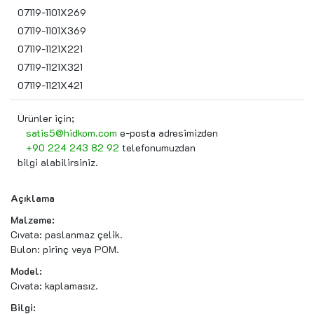
07119-1101X269
07119-1101X369
07119-1121X221
07119-1121X321
07119-1121X421
Ürünler için;
satis5@hidkom.com
e-posta adresimizden
+90 224 243 82 92
telefonumuzdan
bilgi alabilirsiniz.
Açıklama
Malzeme:
Cıvata: paslanmaz çelik.
Bulon: pirinç veya POM.
Model:
Cıvata: kaplamasız.
Bilgi: