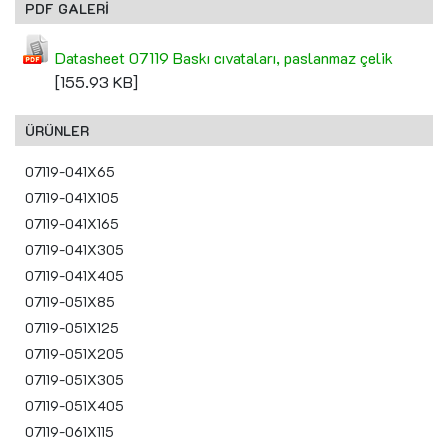
PDF GALERİ
Datasheet 07119 Baskı cıvataları, paslanmaz çelik
[155.93 KB]
ÜRÜNLER
07119-041X65
07119-041X105
07119-041X165
07119-041X305
07119-041X405
07119-051X85
07119-051X125
07119-051X205
07119-051X305
07119-051X405
07119-061X115